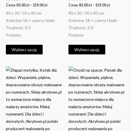
Cena:
83.00
zł
–
159.00
zł
Cena:
83.00
zł
–
159.00
zł
40 x 30 / 50 x 40 cm
40 x 30 / 50 x 40 cm
Kolorów: 18 + czarny i biały
Kolorów: 18 + czarny i biały
Trudność: 2/3
Trudność: 2/3
Poziomy
Poziomy
Wybierz opcję
Wybierz opcję
Ten
Ten
produkt
produkt
ma
ma
wiele
wiele
wariantów.
wariantów.
Opcje
Opcje
można
można
wybrać
wybrać
na
na