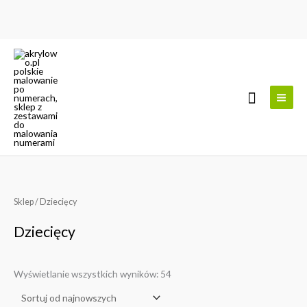
Przejdź
do
treści
Szukaj
Posortowane
Sklep
/ Dziecięcy
według
najnowszych
Dziecięcy
Wyświetlanie wszystkich wyników: 54