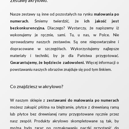
Zestawy akrylowo.
Nasze zestawy są inne od pozostałych na rynku
malowania po
numerach
. Śmiemy twierdzić, że
ich jakość jest
bezkonkurencyjna.
Dlaczego? Wystarczy, że napiszemy iż
wykonujemy je ręcznie, sami. Tu, u nas, w Polce. Nie
sprowadzamy naszych zestawów. Są one niepowtarzalne i
dopracowane w szczegółach. Wykorzystujemy najlepsze
materiały i techniki, by je dla Państwa przygotować.
Gwarantujemy, że będziecie zadowoleni.
Więcej informacji o
powstawaniu naszych obrazów znajduje się pod
tym linkiem.
Co znajdziesz w akrylowo?
W naszym sklepie z
zestawami do malowania po numerach
możesz zakupić płótna na blejtramie, płytce z drewnianą ramą
lub płytce bez drewnianej ramy przygotowane ręcznie przez
nasz zespół. Produkty akrylowo skompletowane są tak, by
można było zaraz po rozpakowaniu paczki przystąpić do