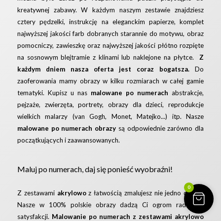
kreatywnej zabawy. W każdym naszym zestawie znajdziesz
cztery pędzelki, instrukcję na eleganckim papierze, komplet
najwyższej jakości farb dobranych starannie do motywu, obraz
pomocniczy, zawieszkę oraz najwyższej jakości płótno rozpięte
na sosnowym blejtramie z klinami lub naklejone na płytce.
Z
każdym dniem nasza oferta jest coraz bogatsza.
Do
zaoferowania mamy obrazy w kilku rozmiarach w całej gamie
tematyki. Kupisz u nas
malowane po numerach
abstrakcje,
pejzaże, zwierzęta, portrety, obrazy dla dzieci, reprodukcje
wielkich malarzy (van Gogh, Monet, Matejko...) itp. Nasze
malowane po numerach obrazy
są odpowiednie zarówno dla
początkujących i zaawansowanych.
Maluj po numerach, daj się ponieść wyobraźni!
0
Z zestawami
akrylowo
z łatwością zmalujesz nie jedno dzieło!
Nasze w 100% polskie obrazy dadzą Ci ogrom radości i
satysfakcji.
Malowanie po numerach z zestawami akrylowo