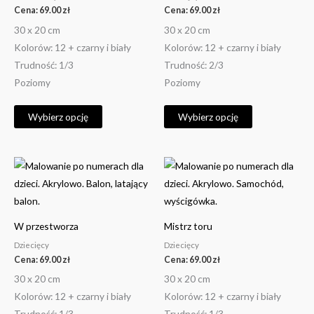
Opcje
Opcje
Cena:
69.00
zł
Cena:
69.00
zł
można
można
30 x 20 cm
30 x 20 cm
wybrać
wybrać
Kolorów: 12 + czarny i biały
Kolorów: 12 + czarny i biały
na
na
Trudność: 1/3
Trudność: 2/3
stronie
stronie
Poziomy
Poziomy
produktu
produktu
Wybierz opcję
Wybierz opcję
Ten
Ten
produkt
produkt
ma
ma
wiele
wiele
W przestworza
Mistrz toru
wariantów.
wariantów.
Dziecięcy
Dziecięcy
Opcje
Opcje
Cena:
69.00
zł
Cena:
69.00
zł
można
można
30 x 20 cm
30 x 20 cm
wybrać
wybrać
Kolorów: 12 + czarny i biały
Kolorów: 12 + czarny i biały
na
na
Trudność: 1/3
Trudność: 1/3