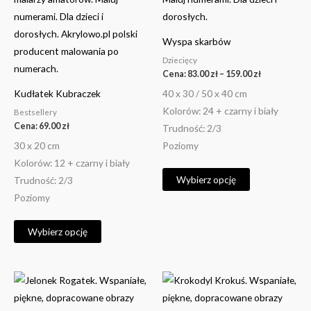
można
można
wybrać
wybrać
Wyspa skarbów
na
na
Dziecięcy
stronie
stronie
Cena:
83.00
zł
–
159.00
zł
produktu
produktu
40 x 30 / 50 x 40 cm
Kudłatek Kubraczek
Kolorów: 24 + czarny i biały
Bestsellery
Cena:
69.00
zł
Trudność: 2/3
30 x 20 cm
Poziomy
Kolorów: 12 + czarny i biały
Wybierz opcję
Trudność: 2/3
Poziomy
Wybierz opcję
Ten
Ten
produkt
produkt