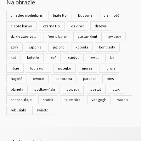
Na obrazie
amedeo modigliani
białe tło
budowle
ciemność
ciepłe barwy
czarne tło
da vinci
drzewa
dzikie zwierzęta
feeria barw
gustav klimt
gwiazdy
góry
japonia
jezioro
kobieta
kontrasty
kot
kotyłło
koń
księżyc
kwiat
las
liście
louis wain
matejko
morze
munch
nagość
owoce
panorama
parasol
pies
planety
podkowiński
pojazdy
postać
ptak
reprodukcje
statek
tajemnica
van gogh
wazon
łobuziaki
światło