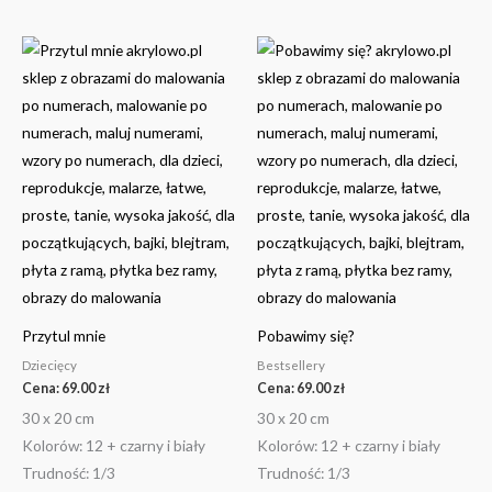
Ten
Ten
produkt
produkt
ma
ma
wiele
wiele
wariantów.
wariantów.
Opcje
Opcje
można
można
wybrać
wybrać
na
na
stronie
stronie
produktu
produktu
Przytul mnie
Pobawimy się?
Dziecięcy
Bestsellery
Cena:
69.00
zł
Cena:
69.00
zł
30 x 20 cm
30 x 20 cm
Kolorów: 12 + czarny i biały
Kolorów: 12 + czarny i biały
Trudność: 1/3
Trudność: 1/3