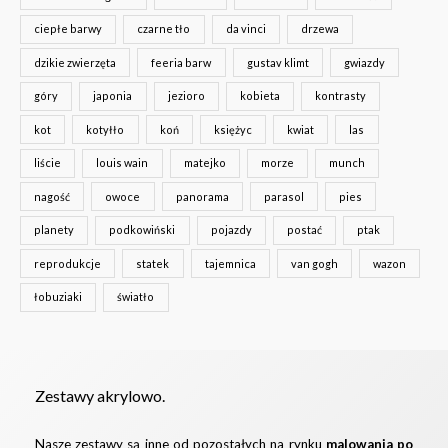
ciepłe barwy
czarne tło
da vinci
drzewa
dzikie zwierzęta
feeria barw
gustav klimt
gwiazdy
góry
japonia
jezioro
kobieta
kontrasty
kot
kotyłło
koń
księżyc
kwiat
las
liście
louis wain
matejko
morze
munch
nagość
owoce
panorama
parasol
pies
planety
podkowiński
pojazdy
postać
ptak
reprodukcje
statek
tajemnica
van gogh
wazon
łobuziaki
światło
Zestawy akrylowo.
Nasze zestawy są inne od pozostałych na rynku
malowania po