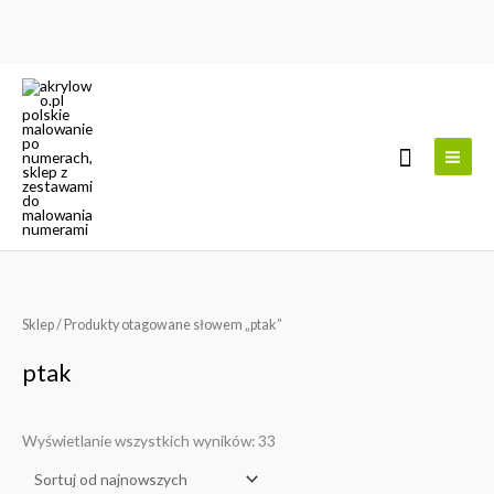
Przejdź
do
treści
Szukaj
Posortowane
Sklep
/ Produkty otagowane słowem „ptak”
według
najnowszych
ptak
Wyświetlanie wszystkich wyników: 33