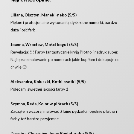
Liliana, Olsztyn, Maneki-neko (5/5)
Piękne i profesjonalne wykonanie, dyskretne numerki, bardzo
duża ilość farb.
Joanna, Wrocław, Mości kogut (5/5)
Rewelacja!!!! Farby fantastycznie kryją Płótno i nadruk super.
Najlepsze malowanie po numerach jakie kupiłam i dokupuje co
chwilę 🙂
Aleksandra, Koluszki, Kotki psotki (5/5)
Polecam, świetnej jakości farby :)
Szymon, Reda, Kolor w piórach (5/5)
Zacząłem wczoraj malować :) fajne pędzelki i ogólnie płótno i
farby też bardzo przyjemne.
Darwina, Chrzanów, Jerzy Popiełuszko (5/5)