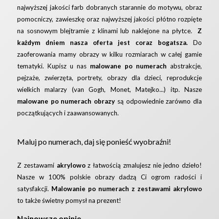
najwyższej jakości farb dobranych starannie do motywu, obraz
pomocniczy, zawieszkę oraz najwyższej jakości płótno rozpięte
na sosnowym blejtramie z klinami lub naklejone na płytce.
Z
każdym dniem nasza oferta jest coraz bogatsza.
Do
zaoferowania mamy obrazy w kilku rozmiarach w całej gamie
tematyki. Kupisz u nas
malowane po numerach
abstrakcje,
pejzaże, zwierzęta, portrety, obrazy dla dzieci, reprodukcje
wielkich malarzy (van Gogh, Monet, Matejko...) itp. Nasze
malowane po numerach obrazy
są odpowiednie zarówno dla
początkujących i zaawansowanych.
Maluj po numerach, daj się ponieść wyobraźni!
Z zestawami
akrylowo
z łatwością zmalujesz nie jedno dzieło!
Nasze w 100% polskie obrazy dadzą Ci ogrom radości i
satysfakcji.
Malowanie po numerach z zestawami akrylowo
to także świetny pomysł na prezent!
Najnowsze opinie.