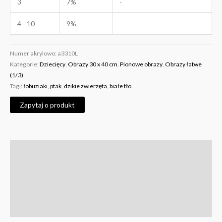
3
7%
-
4 - 10
9%
-
Numer akrylowo:
a3310L
Kategorie:
Dziecięcy
,
Obrazy 30 x 40 cm
,
Pionowe obrazy
,
Obrazy łatwe
(1/3)
Tagi:
łobuziaki
,
ptak
,
dzikie zwierzęta
,
białe tło
Zapytaj o produkt
Opis
Informacje dodatkowe
Więcej zdjęć zestawów
Filmy