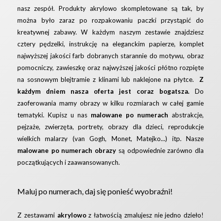
nasz zespół. Produkty akrylowo skompletowane są tak, by
można było zaraz po rozpakowaniu paczki przystąpić do
kreatywnej zabawy. W każdym naszym zestawie znajdziesz
cztery pędzelki, instrukcję na eleganckim papierze, komplet
najwyższej jakości farb dobranych starannie do motywu, obraz
pomocniczy, zawieszkę oraz najwyższej jakości płótno rozpięte
na sosnowym blejtramie z klinami lub naklejone na płytce.
Z
każdym dniem nasza oferta jest coraz bogatsza.
Do
zaoferowania mamy obrazy w kilku rozmiarach w całej gamie
tematyki. Kupisz u nas
malowane po numerach
abstrakcje,
pejzaże, zwierzęta, portrety, obrazy dla dzieci, reprodukcje
wielkich malarzy (van Gogh, Monet, Matejko...) itp. Nasze
malowane po numerach obrazy
są odpowiednie zarówno dla
początkujących i zaawansowanych.
Maluj po numerach, daj się ponieść wyobraźni!
Z zestawami
akrylowo
z łatwością zmalujesz nie jedno dzieło!