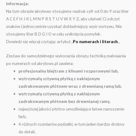
Informacja:
Na tym obrazie akrylowo stosujemy nadruk cyfr od 0 do 9 oraz liter
A C E F H J K L M N P R S T U V W X Y Z, aby ułatwić Ci odczyt
znaków i jednocześnie uzyskać dokładniejszy wzór motywu. Nie
stosujemy liter B D G I O w celu uniknięcia pomyłek.
Dowiedz się więcej czytając artykuł „
Po numerach i literach
„.
Zestaw do samodzielnego wykonania obrazu techniką malowania
po numerach od akrylowo.pl zawiera:
profesjonalny blejtram z klinami rozporowymi lub,
wytrzymałą sztywną płytką z naklejonym
zadrukowanym płótnem wraz z drewnianą ramą lub,
wytrzymałą sztywną płytką z naklejonym
zadrukowanym płótnem bez drewnianej ramy,
najwyższej jakości płótno umożliwiające łatwe nanoszenie
farb,
4 różnych rozmiarów pędzelki, w tym jeden bardzo drobny
do detali,