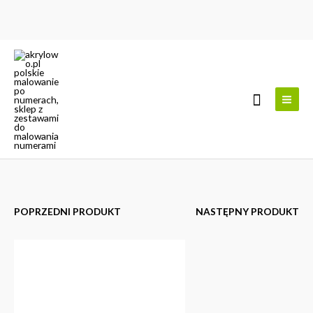
Przejdź
do
treści
Szukaj
POPRZEDNI PRODUKT
NASTĘPNY PRODUKT
ilość
Zakres
Śnieguś
cen:
od