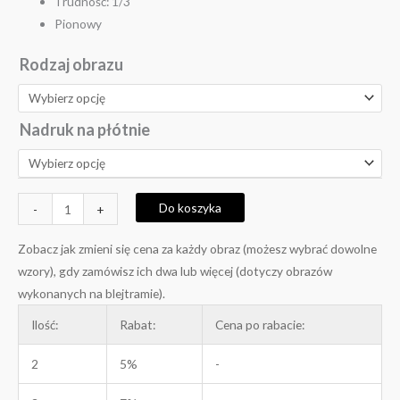
Trudność: 1/3
Pionowy
Rodzaj obrazu
Nadruk na płótnie
Do koszyka
-
+
Zobacz jak zmieni się cena za każdy obraz (możesz wybrać dowolne
wzory), gdy zamówisz ich dwa lub więcej (dotyczy obrazów
wykonanych na blejtramie).
Ilość:
Rabat:
Cena po rabacie:
2
5%
-