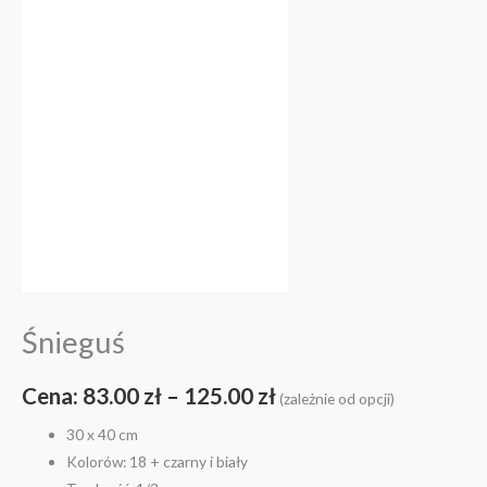
83.00 zł
do
125.00 zł
Śnieguś
Cena:
83.00
zł
–
125.00
zł
(zależnie od opcji)
30 x 40 cm
Kolorów: 18 + czarny i biały