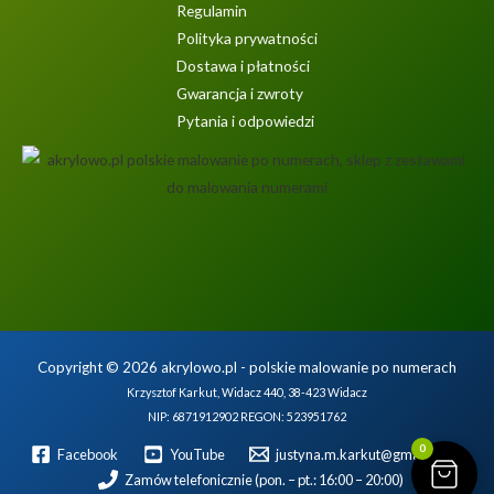
Regulamin
Polityka prywatności
Dostawa i płatności
Gwarancja i zwroty
Pytania i odpowiedzi
Copyright © 2026 akrylowo.pl - polskie malowanie po numerach
Krzysztof Karkut, Widacz 440, 38-423 Widacz
NIP: 6871912902 REGON: 523951762
0
Facebook
YouTube
justyna.m.karkut@gmail.com
Zamów telefonicznie (pon. – pt.: 16:00 – 20:00)