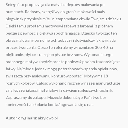
Śnieguś to propozycja dla małych adeptów malowania po
numerach. Radosny, szczęśliwy do granic możliwości mały
pingwinek przyniesie miłe i niezapomniane chwile Twojemu dziecku.
Dzięki temu prostemu motywowi zabawa z farbami i z płótnem
będzie z pewnością ciekawa i pochłaniająca. Dziecko tworząc ten
obraz malowany po numerach zobaczy i doświadczy jak wygląda
proces tworzenia. Obraz ten oferujemy w rozmiarze 30 x 40 na
blejtramie, płytce z ramą lub płytce bez ramy. Wykonanie tego
radosnego motywu będzie proste ponieważ poziom trudności jest
łatwy. Najmłodsi jednak mogą potrzebować wsparcia opiekunów,
zwłaszcza przy malowaniu konturów postaci. Motyw ma 18
różnych kolorów. Całość wykonano ręcznie w naszej manufakturze
z najlepszej jakości materiałów i z użyciem najlepszych technik.
Zapraszamy do zakupu. Możecie dokonać go Państwo bez
konieczności zakładania konta/logowania się u nas.
Autor oryginału:
akrylowo.pl