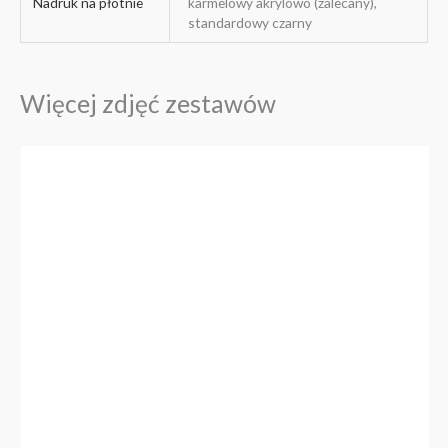
Nadruk na płótnie
karmelowy akrylowo (zalecany),
standardowy czarny
Więcej zdjęć zestawów