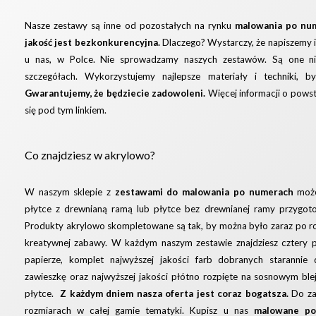
Nasze zestawy są inne od pozostałych na rynku
malowania po nu
jakość jest bezkonkurencyjna.
Dlaczego? Wystarczy, że napiszemy iż
u nas, w Polce. Nie sprowadzamy naszych zestawów. Są one n
szczegółach. Wykorzystujemy najlepsze materiały i techniki, 
Gwarantujemy, że będziecie zadowoleni.
Więcej informacji o pows
się pod
tym linkiem.
Co znajdziesz w akrylowo?
W naszym sklepie z
zestawami do malowania po numerach
możes
płytce z drewnianą ramą lub płytce bez drewnianej ramy przygoto
Produkty akrylowo skompletowane są tak, by można było zaraz po r
kreatywnej zabawy. W każdym naszym zestawie znajdziesz cztery pę
papierze, komplet najwyższej jakości farb dobranych staranni
zawieszkę oraz najwyższej jakości płótno rozpięte na sosnowym blej
płytce.
Z każdym dniem nasza oferta jest coraz bogatsza.
Do za
rozmiarach w całej gamie tematyki. Kupisz u nas
malowane po