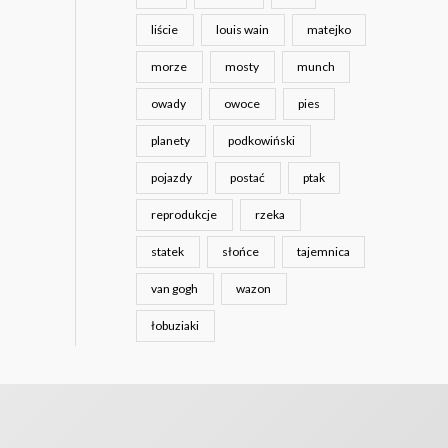
liście
louis wain
matejko
morze
mosty
munch
owady
owoce
pies
planety
podkowiński
pojazdy
postać
ptak
reprodukcje
rzeka
statek
słońce
tajemnica
van gogh
wazon
łobuziaki