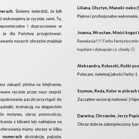
Liliana, Olsztyn, Maneki-neko (
merach
. Śmiemy twierdzić, że
ich
Piękne i profesjonalne wykonanie,
 wykonujemy je ręcznie, sami. Tu,
iepowtarzalne i dopracowane w
Joanna, Wrocław, Mości kogut 
by je dla Państwa przygotować.
Rewelacja!!!! Farby fantastycznie
tawaniu naszych obrazów znajduje
kupiłam i dokupuje co chwilę 🙂
Aleksandra, Koluszki, Kotki pso
Polecam, świetnej jakości farby :)
z zakupić płótna na blejtramie,
Szymon, Reda, Kolor w piórach 
wane ręcznie przez nasz zespół.
Zacząłem wczoraj malować :) fajne
ozpakowaniu paczki przystąpić do
dzelki, instrukcję na eleganckim
e do motywu, obraz pomocniczy,
Darwina, Chrzanów, Jerzy Popie
tramie z klinami lub naklejone na
Obraz dobrze zabezpieczony, bar
oferowania mamy obrazy w kilku
 numerach
abstrakcje, pejzaże,