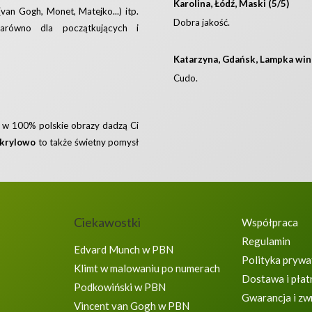
Karolina, Łódź, Maski (5/5)
(van Gogh, Monet, Matejko...) itp.
Dobra jakość.
równo dla początkujących i
Katarzyna, Gdańsk, Lampka wina
Cudo.
e w 100% polskie obrazy dadzą Ci
akrylowo
to także świetny pomysł
Ciekawostki
Współpraca
Regulamin
Edvard Munch w PBN
Polityka prywa
Klimt w malowaniu po numerach
Dostawa i płat
Podkowiński w PBN
Gwarancja i zw
Vincent van Gogh w PBN