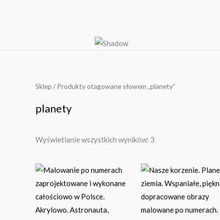
Posortowane
Sklep
/ Produkty otagowane słowem „planety”
według
najnowszych
planety
Wyświetlanie wszystkich wyników: 3
Zakres
Ten
Ten
cen:
produkt
pro
od
83.00 zł
ma
ma
do
wiele
159.00 zł
wie