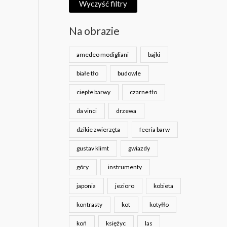
Wyczyść filtry
Na obrazie
amedeo modigliani
bajki
białe tło
budowle
ciepłe barwy
czarne tło
da vinci
drzewa
dzikie zwierzęta
feeria barw
gustav klimt
gwiazdy
góry
instrumenty
japonia
jezioro
kobieta
kontrasty
kot
kotyłło
koń
księżyc
las