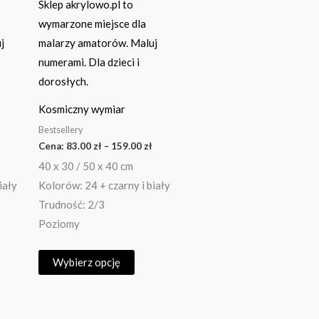
iantów.
wariantów.
je
Opcje
na
można
rać
wybrać
na
onie
stronie
Kosmiczny wymiar
duktu
produktu
Bestsellery
Cena:
83.00
zł
–
159.00
zł
40 x 30 / 50 x 40 cm
iały
Kolorów: 24 + czarny i biały
Trudność: 2/3
Poziomy
Wybierz opcję