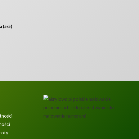
 (5/5)
tności
ności
roty