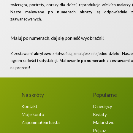
zwierzęta, portrety, obrazy dla dzieci, reprodukcje wielkich malarzy 
Nasze
malowane po numerach obrazy
są odpowiednie za
zaawansowanych.
Maluj po numerach, daj się ponieść wyobraźni!
Z zestawami
akrylowo
z łatwością zmalujesz nie jedno dzieło! Nasz
ogrom radości i satysfakcji.
Malowanie po numerach z zestawami 
na prezent!
Na skróty
Popularne
Kontakt
Dziecięcy
Moje konto
Kwiaty
Zapomniałem hasła
Malarstwo
Pejzaż