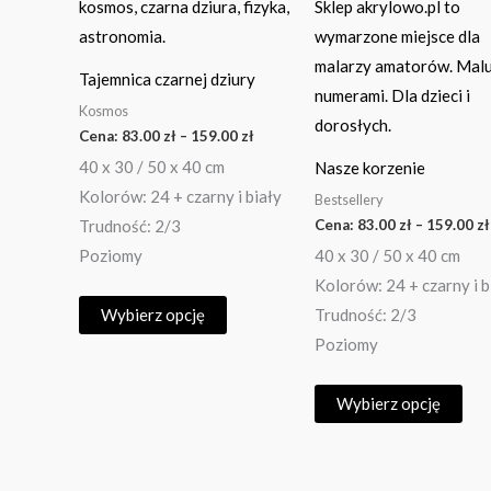
wariantów.
war
Opcje
Opc
można
moż
Tajemnica czarnej dziury
wybrać
wyb
Kosmos
na
na
Cena:
83.00
zł
–
159.00
zł
stronie
str
40 x 30 / 50 x 40 cm
Nasze korzenie
produktu
pro
Kolorów: 24 + czarny i biały
Bestsellery
Cena:
83.00
zł
–
159.00
zł
Trudność: 2/3
Poziomy
40 x 30 / 50 x 40 cm
Kolorów: 24 + czarny i b
Wybierz opcję
Trudność: 2/3
Poziomy
Wybierz opcję