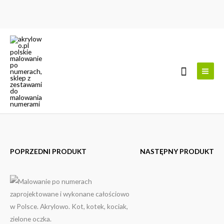
Przejdź
do
treści
Szukaj
POPRZEDNI PRODUKT
NASTĘPNY PRODUKT
ilość
Zakres
Zielone
cen:
oczka
od