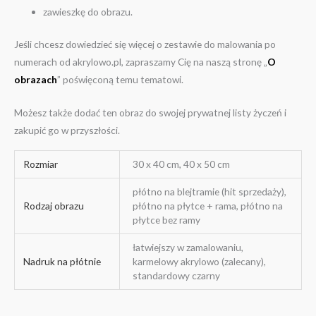
zawieszkę do obrazu.
Jeśli chcesz dowiedzieć się więcej o zestawie do malowania po
numerach od akrylowo.pl, zapraszamy Cię na naszą stronę „
O
obrazach
” poświęconą temu tematowi.
Możesz także dodać ten obraz do swojej prywatnej listy życzeń i
zakupić go w przyszłości.
Rozmiar
30 x 40 cm, 40 x 50 cm
płótno na blejtramie (hit sprzedaży),
Rodzaj obrazu
płótno na płytce + rama, płótno na
płytce bez ramy
łatwiejszy w zamalowaniu,
Nadruk na płótnie
karmelowy akrylowo (zalecany),
standardowy czarny