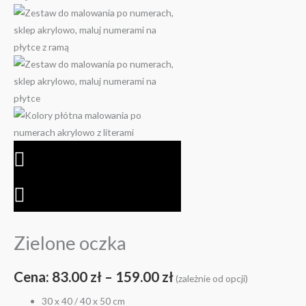
Zielone oczka
Cena:
83.00
zł
–
159.00
zł
(zależnie od opcji)
30 x 40 / 40 x 50 cm