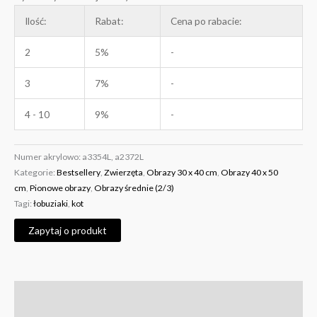
Ilość:
Rabat:
Cena po rabacie:
2
5%
-
3
7%
-
4 - 10
9%
-
Numer akrylowo:
a3354L, a2372L
Kategorie:
Bestsellery
,
Zwierzęta
,
Obrazy 30 x 40 cm
,
Obrazy 40 x 50
cm
,
Pionowe obrazy
,
Obrazy średnie (2/3)
Tagi:
łobuziaki
,
kot
Zapytaj o produkt
Opis