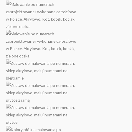
83.00 zł
do
159.00 zł