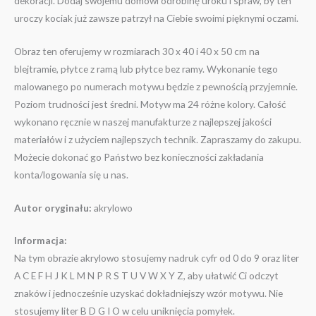
dekoracji. Dodaj swojemu domowi odrobinę uroku i spraw, by ten
uroczy kociak już zawsze patrzył na Ciebie swoimi pięknymi oczami.
Obraz ten oferujemy w rozmiarach 30 x 40 i 40 x 50 cm na
blejtramie, płytce z ramą lub płytce bez ramy. Wykonanie tego
malowanego po numerach motywu będzie z pewnością przyjemnie.
Poziom trudności jest średni. Motyw ma 24 różne kolory. Całość
wykonano ręcznie w naszej manufakturze z najlepszej jakości
materiałów i z użyciem najlepszych technik. Zapraszamy do zakupu.
Możecie dokonać go Państwo bez konieczności zakładania
konta/logowania się u nas.
Autor oryginału:
akrylowo
Informacja:
Na tym obrazie akrylowo stosujemy nadruk cyfr od 0 do 9 oraz liter
A C E F H J K L M N P R S T U V W X Y Z, aby ułatwić Ci odczyt
znaków i jednocześnie uzyskać dokładniejszy wzór motywu. Nie
stosujemy liter B D G I O w celu uniknięcia pomyłek.