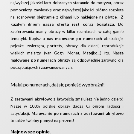
najwyższej jakości farb dobranych starannie do motywu, obraz
pomocniczy, zawieszkę oraz najwyższej jakości płótno rozpięte
na sosnowym blejtramie z klinami lub naklejone na płytce.
Z
każdym dniem nasza oferta jest coraz bogatsza.
Do
zaoferowania mamy obrazy w kilku rozmiarach w całej gamie
tematyki. Kupisz u nas
malowane po numerach
abstrakcje,
pejzaże, zwierzęta, portrety, obrazy dla dzieci, reprodukcje
wielkich malarzy (van Gogh, Monet, Matejko...) itp. Nasze
malowane po numerach obrazy
są odpowiednie zarówno dla
początkujących i zaawansowanych.
Maluj po numerach, daj się ponieść wyobraźni!
Z zestawami
akrylowo
z łatwością zmalujesz nie jedno dzieło!
Nasze w 100% polskie obrazy dadzą Ci ogrom radości i
satysfakcji.
Malowanie po numerach z zestawami akrylowo
to także świetny pomysł na prezent!
Najnowsze opinie.