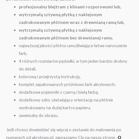
profesjonalny blejtram z klinami rozporowymi lub,
wytrzymałą sztywną płytką z naklejonym
zadrukowanym płótnem wraz z drewnianą ramą lub,
wytrzymałą sztywną płytką z naklejonym
zadrukowanym płótnem bez drewnianej ramy,
najwyższej jakości płótno umożliwiające łatwe nanoszenie
farb,
4 różnych rozmiarów pędzelki, w tym jeden bardzo drobny
do detali,
kolorową i przejrzystą instrukcję,
komplet zapakowanych próżniowo farb akrylowych,
dodatkowe pojemniki z czarną i białą farbą,
dodatkowy szkic ułatwiający orientację na płótnie
wydrukowany na dużej kartce papieru,
zawieszkę do obrazu.
Jeśli chcesz dowiedzieć się więcej o zestawie do malowania po
numerach od akrylowo.pl, zapraszamy Cię na naszą stronę „
O