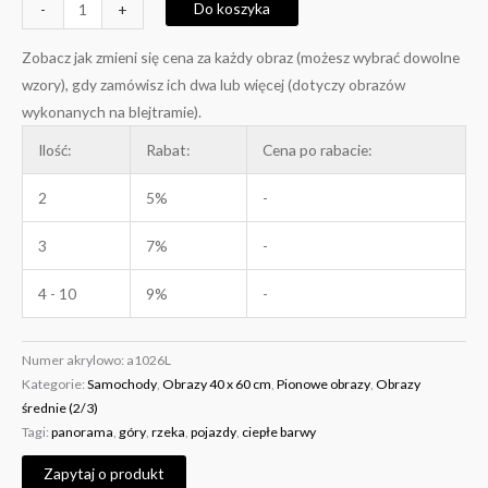
Do koszyka
-
+
Zobacz jak zmieni się cena za każdy obraz (możesz wybrać dowolne
wzory), gdy zamówisz ich dwa lub więcej (dotyczy obrazów
wykonanych na blejtramie).
Ilość:
Rabat:
Cena po rabacie:
2
5%
-
3
7%
-
4 - 10
9%
-
Numer akrylowo:
a1026L
Kategorie:
Samochody
,
Obrazy 40 x 60 cm
,
Pionowe obrazy
,
Obrazy
średnie (2/3)
Tagi:
panorama
,
góry
,
rzeka
,
pojazdy
,
ciepłe barwy
Zapytaj o produkt