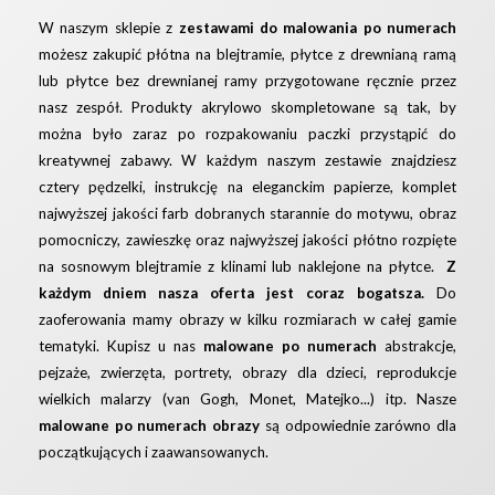
W naszym sklepie z
zestawami do malowania po numerach
możesz zakupić płótna na blejtramie, płytce z drewnianą ramą
lub płytce bez drewnianej ramy przygotowane ręcznie przez
nasz zespół. Produkty akrylowo skompletowane są tak, by
można było zaraz po rozpakowaniu paczki przystąpić do
kreatywnej zabawy. W każdym naszym zestawie znajdziesz
cztery pędzelki, instrukcję na eleganckim papierze, komplet
najwyższej jakości farb dobranych starannie do motywu, obraz
pomocniczy, zawieszkę oraz najwyższej jakości płótno rozpięte
na sosnowym blejtramie z klinami lub naklejone na płytce.
Z
każdym dniem nasza oferta jest coraz bogatsza.
Do
zaoferowania mamy obrazy w kilku rozmiarach w całej gamie
tematyki. Kupisz u nas
malowane po numerach
abstrakcje,
pejzaże, zwierzęta, portrety, obrazy dla dzieci, reprodukcje
wielkich malarzy (van Gogh, Monet, Matejko...) itp. Nasze
malowane po numerach obrazy
są odpowiednie zarówno dla
początkujących i zaawansowanych.