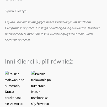
Sylwia, Cieszyn
Piękna i bardzo wymagająca praca z rewelacyjnym skutkiem.
Cierpliwość popłaca. Obsługa rewelacyjna, błyskawiczna. Kontakt
bezpośredni b. miły. Dbałość o klienta najwyższa z możliwych.
Szczerze polecam.
Inni Klienci kupili również:
Zakres
Zakres
Ten
Ten
cen:
cen:
produkt
produkt
od
od
83.00 zł
146.00 zł
ma
ma
do
do
wiele
wiele
159.00 zł
202.00 zł
wariantów.
wariantów.
Opcje
Opcje