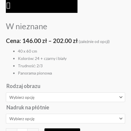
W nieznane
Cena:
146.00
zł
–
202.00
zł
(zależnie od opcji)
40 x 60 cm
Kolorów: 24 + czarny i biały
Trudność: 2/3
Panorama pionowa
Rodzaj obrazu
Nadruk na płótnie