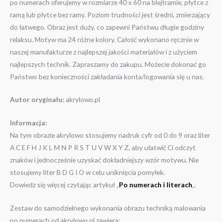
po numerach oferujemy w rozmiarze 40 x 60 na blejtramie, płytce z
ramą lub płytce bez ramy. Poziom trudności jest średni, zmierzający
do łatwego. Obraz jest duży, co zapewni Państwu długie godziny
relaksu. Motyw ma 24 różne kolory. Całość wykonano ręcznie w
naszej manufakturze z najlepszej jakości materiałów i z użyciem
najlepszych technik. Zapraszamy do zakupu. Możecie dokonać go
Państwo bez konieczności zakładania konta/logowania się u nas.
Autor oryginału:
akrylowo.pl
Informacja:
Na tym obrazie akrylowo stosujemy nadruk cyfr od 0 do 9 oraz liter
A C E F H J K L M N P R S T U V W X Y Z, aby ułatwić Ci odczyt
znaków i jednocześnie uzyskać dokładniejszy wzór motywu. Nie
stosujemy liter B D G I O w celu uniknięcia pomyłek.
Dowiedz się więcej czytając artykuł „
Po numerach i literach
„.
Zestaw do samodzielnego wykonania obrazu techniką malowania
po numerach od akrylowo.pl zawiera: