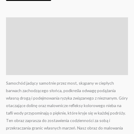
Opis
Informacje dodatkowe
Więcej zdjęć zestawów
Filmy
Opinie
Samochód jadący samotnie przez most, skąpany w ciepłych
barwach zachodzącego słońca, podkreśla odwagę podążania
własną drogą i podejmowania ryzyka związanego z nieznanym. Góry
otaczające dolinę oraz malownicze refleksy kolorowego nieba na
tafli wody przypominają o pięknie, które kryje się w każdej podróży.
Ten obraz zaprasza do zostawienia codzienności za sobą i
przekraczania granic własnych marzeń. Nasz obraz do malowania