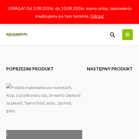
Przejdź
UWAGA! Od 3.08.2026r. do 10.08.2026r. mamy urlop, zamówienia
do
zrealizujemy po tym terminie.
Odrzuć
treści
Szukaj
POPRZEDNI PRODUKT
NASTĘPNY PRODUKT
ilość
Zakres
W
cen:
nieznane
od
146.00 zł
do