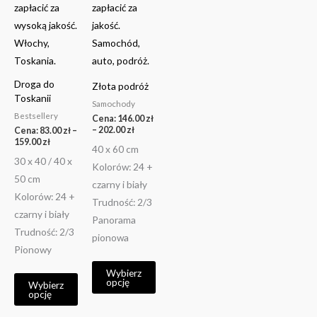
można
można
wybrać
wybrać
na
na
stronie
stronie
produktu
produktu
Droga do
Złota podróż
Toskanii
Samochody
Bestsellery
Cena:
146.00
zł
–
202.00
zł
Cena:
83.00
zł
–
159.00
zł
40 x 60 cm
30 x 40 / 40 x
Kolorów: 24 +
50 cm
czarny i biały
Kolorów: 24 +
Trudność: 2/3
czarny i biały
Panorama
Trudność: 2/3
pionowa
Pionowy
Wybierz
opcję
Wybierz
opcję