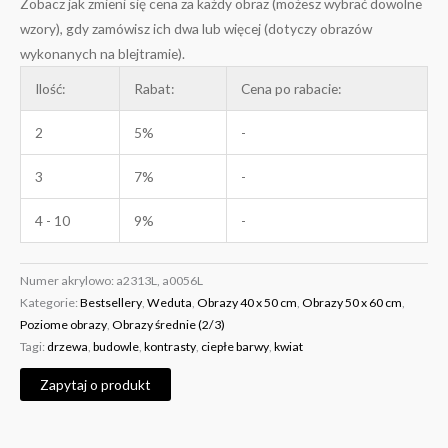
Zobacz jak zmieni się cena za każdy obraz (możesz wybrać dowolne
wzory), gdy zamówisz ich dwa lub więcej (dotyczy obrazów
wykonanych na blejtramie).
Ilość:
Rabat:
Cena po rabacie:
2
5%
-
3
7%
-
4 - 10
9%
-
Numer akrylowo:
a2313L, a0056L
Kategorie:
Bestsellery
,
Weduta
,
Obrazy 40 x 50 cm
,
Obrazy 50 x 60 cm
,
Poziome obrazy
,
Obrazy średnie (2/3)
Tagi:
drzewa
,
budowle
,
kontrasty
,
ciepłe barwy
,
kwiat
Zapytaj o produkt