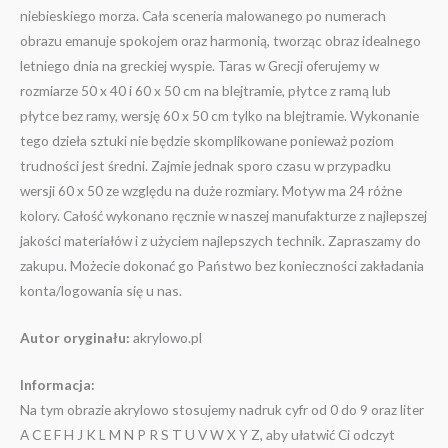
niebieskiego morza. Cała sceneria malowanego po numerach
obrazu emanuje spokojem oraz harmonią, tworząc obraz idealnego
letniego dnia na greckiej wyspie. Taras w Grecji oferujemy w
rozmiarze 50 x 40 i 60 x 50 cm na blejtramie, płytce z ramą lub
płytce bez ramy, wersję 60 x 50 cm tylko na blejtramie. Wykonanie
tego dzieła sztuki nie będzie skomplikowane ponieważ poziom
trudności jest średni. Zajmie jednak sporo czasu w przypadku
wersji 60 x 50 ze względu na duże rozmiary. Motyw ma 24 różne
kolory. Całość wykonano ręcznie w naszej manufakturze z najlepszej
jakości materiałów i z użyciem najlepszych technik. Zapraszamy do
zakupu. Możecie dokonać go Państwo bez konieczności zakładania
konta/logowania się u nas.
Autor oryginału:
akrylowo.pl
Informacja:
Na tym obrazie akrylowo stosujemy nadruk cyfr od 0 do 9 oraz liter
A C E F H J K L M N P R S T U V W X Y Z, aby ułatwić Ci odczyt