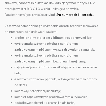
znaków i jednocześnie uzyskać dokładniejszy wzór motywu. Nie
stosujemy liter B D G I O w celu uniknięcia pomyłek.
Dowiedz się więcej czytając artykuł „
Po numerach i literach
„.
Zestaw do samodzielnego wykonania obrazu techniką malowania
po numerach od akrylowo.pl zawiera:
profesjonalny blejtram z klinami rozporowymi lub,
wytrzymałą sztywną płytką z naklejonym
zadrukowanym płótnem wraz z drewnianą ramą lub,
wytrzymałą sztywną płytką z naklejonym
zadrukowanym płótnem bez drewnianej ramy,
najwyższej jakości płótno umożliwiające łatwe nanoszenie
farb,
4 różnych rozmiarów pędzelki, w tym jeden bardzo drobny
do detali,
kolorową i przejrzystą instrukcję,
komplet zapakowanych próżniowo farb akrylowych,
dodatkowe pojemniki z czarną i białą farbą,