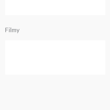
Filmy
Zakres
Zakres