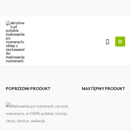
Przejdź
do
treści
Szukaj
POPRZEDNI PRODUKT
NASTĘPNY PRODUKT
ilość
Zakres
Taras
cen:
w
od