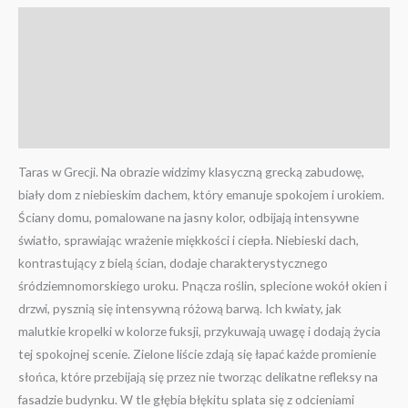
Opis
Informacje dodatkowe
Więcej zdjęć zestawów
Filmy
Taras w Grecji. Na obrazie widzimy klasyczną grecką zabudowę,
biały dom z niebieskim dachem, który emanuje spokojem i urokiem.
Ściany domu, pomalowane na jasny kolor, odbijają intensywne
światło, sprawiając wrażenie miękkości i ciepła. Niebieski dach,
kontrastujący z bielą ścian, dodaje charakterystycznego
śródziemnomorskiego uroku. Pnącza roślin, splecione wokół okien i
drzwi, pysznią się intensywną różową barwą. Ich kwiaty, jak
malutkie kropelki w kolorze fuksji, przykuwają uwagę i dodają życia
tej spokojnej scenie. Zielone liście zdają się łapać każde promienie
słońca, które przebijają się przez nie tworząc delikatne refleksy na
fasadzie budynku. W tle głębia błękitu splata się z odcieniami