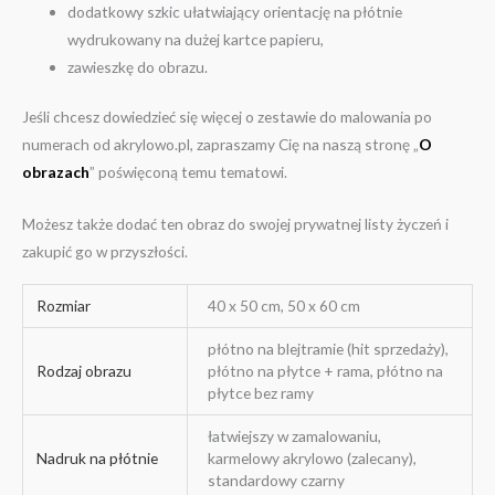
dodatkowy szkic ułatwiający orientację na płótnie
wydrukowany na dużej kartce papieru,
zawieszkę do obrazu.
Jeśli chcesz dowiedzieć się więcej o zestawie do malowania po
numerach od akrylowo.pl, zapraszamy Cię na naszą stronę „
O
obrazach
” poświęconą temu tematowi.
Możesz także dodać ten obraz do swojej prywatnej listy życzeń i
zakupić go w przyszłości.
Rozmiar
40 x 50 cm, 50 x 60 cm
płótno na blejtramie (hit sprzedaży),
Rodzaj obrazu
płótno na płytce + rama, płótno na
płytce bez ramy
łatwiejszy w zamalowaniu,
Nadruk na płótnie
karmelowy akrylowo (zalecany),
standardowy czarny