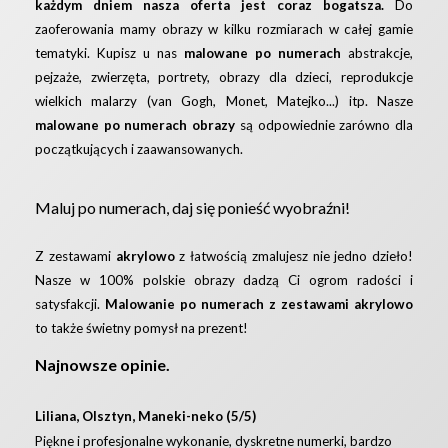
każdym dniem nasza oferta jest coraz bogatsza.
Do
zaoferowania mamy obrazy w kilku rozmiarach w całej gamie
tematyki. Kupisz u nas
malowane po numerach
abstrakcje,
pejzaże, zwierzęta, portrety, obrazy dla dzieci, reprodukcje
wielkich malarzy (van Gogh, Monet, Matejko...) itp. Nasze
malowane po numerach obrazy
są odpowiednie zarówno dla
początkujących i zaawansowanych.
Maluj po numerach, daj się ponieść wyobraźni!
Z zestawami
akrylowo
z łatwością zmalujesz nie jedno dzieło!
Nasze w 100% polskie obrazy dadzą Ci ogrom radości i
satysfakcji.
Malowanie po numerach z zestawami akrylowo
to także świetny pomysł na prezent!
Najnowsze opinie.
Liliana, Olsztyn, Maneki-neko (5/5)
Piękne i profesjonalne wykonanie, dyskretne numerki, bardzo