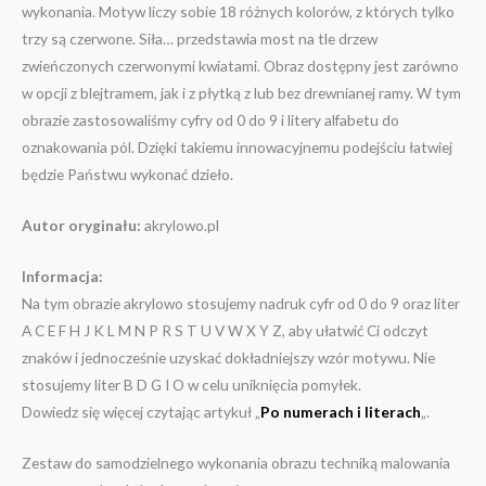
wykonania. Motyw liczy sobie 18 różnych kolorów, z których tylko
trzy są czerwone. Siła… przedstawia most na tle drzew
zwieńczonych czerwonymi kwiatami. Obraz dostępny jest zarówno
w opcji z blejtramem, jak i z płytką z lub bez drewnianej ramy. W tym
obrazie zastosowaliśmy cyfry od 0 do 9 i litery alfabetu do
oznakowania pól. Dzięki takiemu innowacyjnemu podejściu łatwiej
będzie Państwu wykonać dzieło.
Autor oryginału:
akrylowo.pl
Informacja:
Na tym obrazie akrylowo stosujemy nadruk cyfr od 0 do 9 oraz liter
A C E F H J K L M N P R S T U V W X Y Z, aby ułatwić Ci odczyt
znaków i jednocześnie uzyskać dokładniejszy wzór motywu. Nie
stosujemy liter B D G I O w celu uniknięcia pomyłek.
Dowiedz się więcej czytając artykuł „
Po numerach i literach
„.
Zestaw do samodzielnego wykonania obrazu techniką malowania