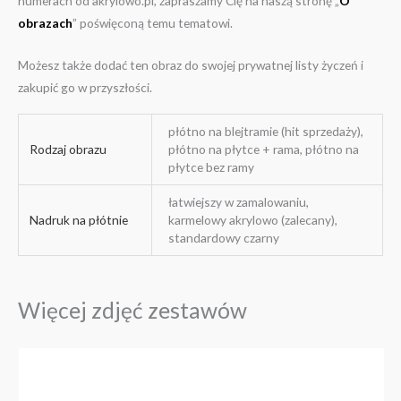
numerach od akrylowo.pl, zapraszamy Cię na naszą stronę „
O
obrazach
” poświęconą temu tematowi.
Możesz także dodać ten obraz do swojej prywatnej listy życzeń i
zakupić go w przyszłości.
płótno na blejtramie (hit sprzedaży),
Rodzaj obrazu
płótno na płytce + rama, płótno na
płytce bez ramy
łatwiejszy w zamalowaniu,
Nadruk na płótnie
karmelowy akrylowo (zalecany),
standardowy czarny
Więcej zdjęć zestawów