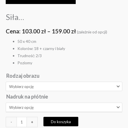
Siła…
Cena:
103.00
zł
–
159.00
zł
(zależnie od opcji)
50 x 40 cm
Kolorów: 18 + czarny i biały
Trudność: 2/3
Poziomy
Rodzaj obrazu
Nadruk na płótnie
Do koszyka
-
+