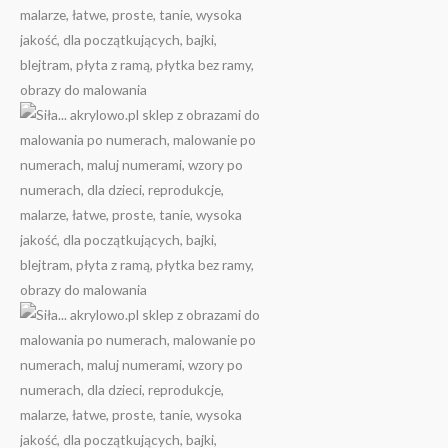
103.00 zł
do
159.00 zł