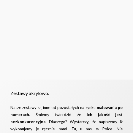
wybrać
wybrać
Cena:
83.00
zł
–
159.00
zł
50 x 40 / 60 x 50 cm
na
na
Kolorów: 18 + czarny i biały
30 x 40 / 40 x 50 cm
stronie
stronie
Trudność: 2/3
Kolorów: 18 + czarny i biały
produktu
produktu
Poziomy
Trudność: 2/3
Pionowy
Wybierz opcję
Wybierz opcję
Zestawy akrylowo.
Nasze zestawy są inne od pozostałych na rynku
malowania po
numerach
. Śmiemy twierdzić, że
ich jakość jest
bezkonkurencyjna.
Dlaczego? Wystarczy, że napiszemy iż
wykonujemy je ręcznie, sami. Tu, u nas, w Polce. Nie