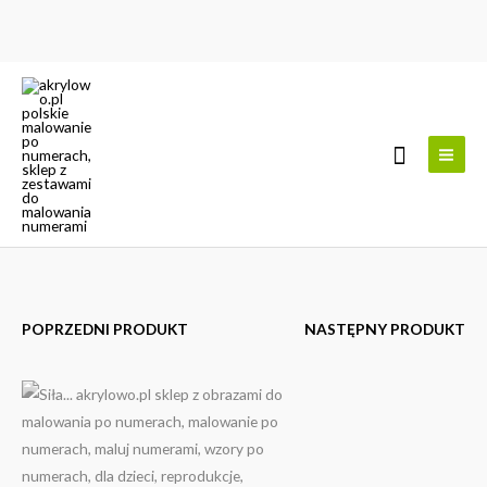
Przejdź
do
treści
Szukaj
POPRZEDNI PRODUKT
NASTĘPNY PRODUKT
ilość
Zakres
Siła...
cen:
od