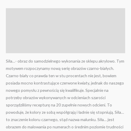
Opis
Informacje dodatkowe
Więcej zdjęć zestawów
Filmy
Siła…- obraz do samodzielnego wykonania ze sklepu akrylowo. Tym
motywem rozpoczynamy nową serię obrazów czarno-białych.
Czarno-biały co prawda ten w stu procentach nie jest, bowiem
posiada mocno kontrastujące czerwone kwiaty, jednak do naszego
nowego pomysłu z pewnością się kwalifikuje. Specjalnie na
potrzeby obrazów wykonywanych w odcieniach szarości
sporządziliśmy recepturę na 20 zupełnie nowych odcieni. To
powoduje, że kolory ze sobą współgrają i ładnie się stopniują. Siła…
to znaczenie koloru czarnego, stąd nazwa malunku. Siła… jest
obrazem do malowania po numerach o średnim poziomie trudności