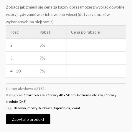
Zobacz jak zmieni się cena za każdy obraz (możesz wybrać dowolne
wzory), gdy zamówisz ich dwa lub więcej (dotyczy obrazów
wykonanych na blejtramie).
Ilość:
Rabat:
Cena po rabacie:
2
5%
-
3
7%
-
4 - 10
9%
-
Numer akrylowo:
a2182L
Kategorie:
Czarno-białe
,
Obrazy 40 x 50 cm
,
Poziome obrazy
,
Obrazy
średnie (2/3)
Tagi:
drzewa
,
mosty
,
budowle
,
tajemnica
,
kwiat
Zapytaj o produkt